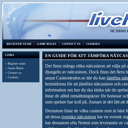
REGISTER TEAM
GAME RULES
CONTACT US
COOKIES
LINKS
EN GUIDE FÖR ATT JÄMFÖRA NÄTCA
»
Register team
Det finns många olika nätcasinon att välja på och
»
Game Rules
djungeln av nätcasinon. Dock finns det flera 
»
Contact us
»
Cookies
annat Casinodealen.se där du kan
jämföra nät
hemsidorna för att jämföra nätcasinon och ca
information om hur du ska tänka när du spelar
listar de alltid omsättningskrav för bonusar och 
som spelare har koll på. Annars är det lätt att 
Dessutom listar de vilka casinon som är bäst f
att dessa
svenska nätcasinon
har en svensk su
har dessutom ofta Netent som leverantör av ca